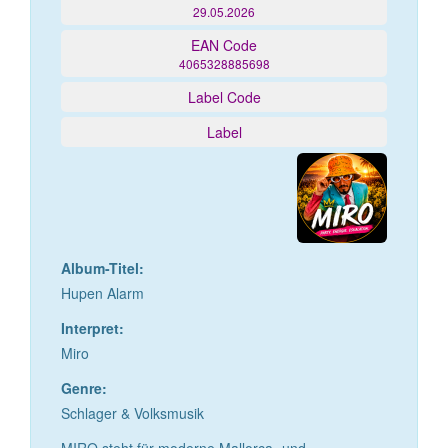
29.05.2026
EAN Code
4065328885698
Label Code
Label
Album-Titel:
Hupen Alarm
Interpret:
Miro
Genre:
Schlager & Volksmusik
MIRO steht für moderne Mallorca- und