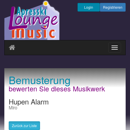
Login
Registrieren
Navigati
ein-/au
Bemusterung
bewerten Sie dieses Musikwerk
Hupen Alarm
Miro
Zurück zur Liste