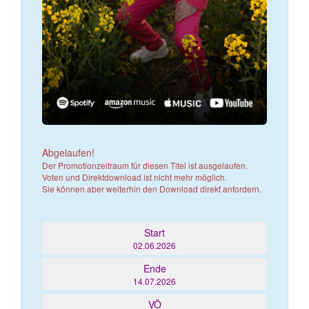
Abgelaufen!
Der Promotionzeitraum für diesen Titel ist ausgelaufen.
Voten und Direktdownload ist nicht mehr möglich.
Sie können aber weiterhin den Download direkt anfordern.
Start
02.06.2026
Ende
14.07.2026
VÖ