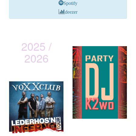
Spotify
deezer
2025 /
2026
vOXXclub
Lederhos´n Inferno Tour