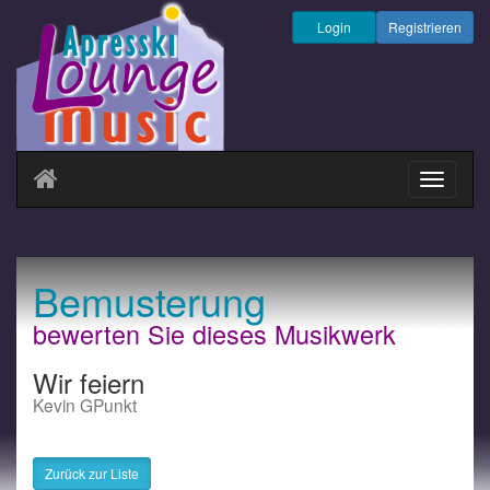
Login
Registrieren
Navigati
ein-/au
Bemusterung
bewerten Sie dieses Musikwerk
Wir feiern
Kevin GPunkt
Zurück zur Liste