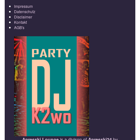
Impressum
Datenschutz
Disclaimer
Kontakt
AGB's
Apresski Lounge
is a divison of
Apresski24
by