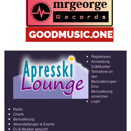
Registrieren
Anmeldung
DJ&Musiker
Teilnahme an
den
Bemusterungen
Eine
Bemusterung
einreichen
Login
Radio
Charts
Bemusterung
Veranstaltungen & Events
DJ & Musiker gesucht