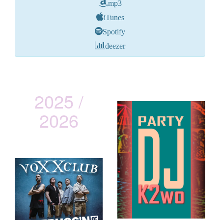
mp3
iTunes
Spotify
deezer
2025 /
2026
vOXXclub
Lederhos´n Inferno Tour