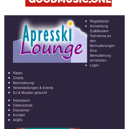
Registrieren
Anmeldung
DJ&Musiker
Teilnahme an
den
Bemusterungen
Eine
Bemusterung
einreichen
Login
Radio
Charts
Bemusterung
Veranstaltungen & Events
DJ & Musiker gesucht
Impressum
Datenschutz
Disclaimer
Kontakt
AGB's