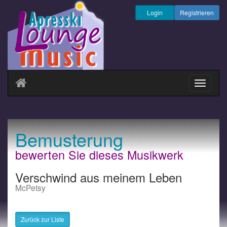
Login
Registrieren
Navigati
ein-/au
Bemusterung
bewerten Sie dieses Musikwerk
Verschwind aus meinem Leben
McPetsy
Zurück zur Liste